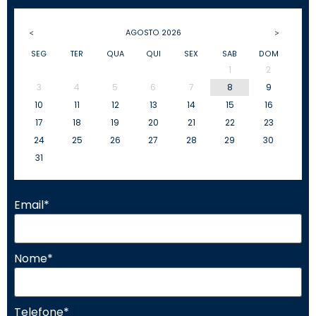
AGOSTO
2026
<
>
SEG
TER
QUA
QUI
SEX
SAB
DOM
1
2
3
4
5
6
7
8
9
10
11
12
13
14
15
16
17
18
19
20
21
22
23
24
25
26
27
28
29
30
31
Email
*
Nome
*
Telefone
*